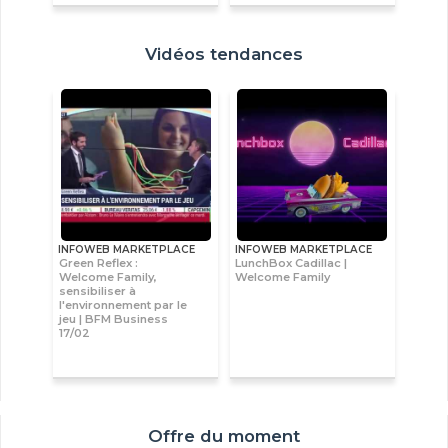
Vidéos tendances
INFOWEB MARKETPLACE
INFOWEB MARKETPLACE
Green Reflex :
LunchBox Cadillac |
Welcome Family,
Welcome Family
sensibiliser à
l'environnement par le
jeu | BFM Business
17/02
Offre du moment