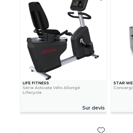
LIFE FITNESS
STAR WE
Série Activate Vélo Allongé
Convergi
Lifecycle
Sur devis