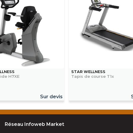
LLNESS
STAR WELLNESS
ride H7XE
Tapis de course T1x
Sur devis
Réseau Infoweb Market