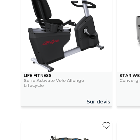
LIFE FITNESS
STAR WE
Série Activate Vélo Allongé
Convergi
Lifecycle
Sur devis