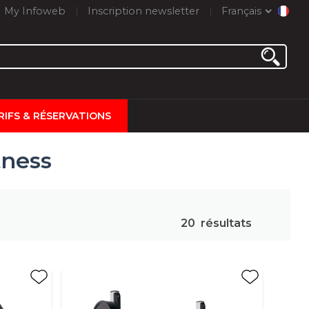
My Infoweb
Inscription newsletter
Français
RIFS & RÉSERVATIONS
tness
20
résultats