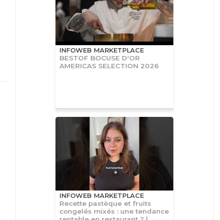
INFOWEB MARKETPLACE
BESTOF BOCUSE D'OR
AMERICAS SELECTION 2026
INFOWEB MARKETPLACE
Recette pastèque et fruits
congelés mixés : une tendance
rentable en restaurant ? |