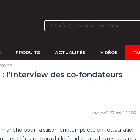
S
PRODUITS
ACTUALITÉS
VIDÉOS
TA
ssons
 l'interview des co-fondateurs
samedi 23 mai 2026
imanche pour la saison printemps-été en restauration
got et Clément Bourdallé, fondateurs des restaurants