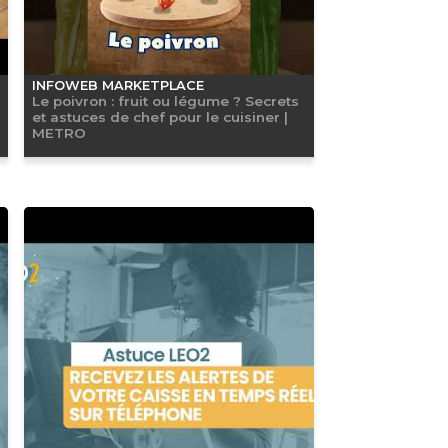
INFOWEB MARKETPLACE
Le poivron : fruit ou légume ? Secrets
et astuces de chef pour le cuisiner |
METRO