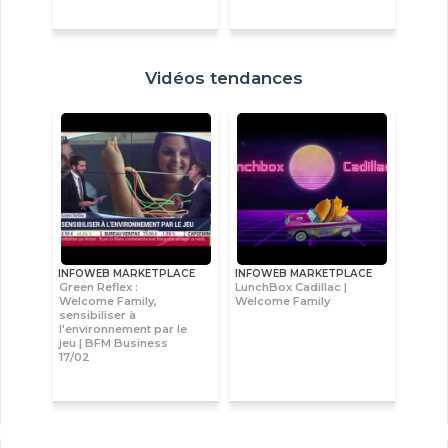
Vidéos tendances
INFOWEB MARKETPLACE
INFOWEB MARKETPLACE
Green Reflex :
LunchBox Cadillac |
Welcome Family,
Welcome Family
sensibiliser à
l'environnement par le
jeu | BFM Business
17/02