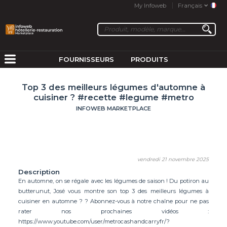
My Infoweb
Français
FOURNISSEURS
PRODUITS
Top 3 des meilleurs légumes d'automne à
cuisiner ? #recette #legume #metro
INFOWEB MARKETPLACE
vendredi 21 novembre 2025
Description
En automne, on se régale avec les légumes de saison ! Du potiron au
butterunut, José vous montre son top 3 des meilleurs légumes à
cuisiner en automne ? ? Abonnez-vous à notre chaîne pour ne pas
rater nos prochaines vidéos :
https://www.youtube.com/user/metrocashandcarryfr/?