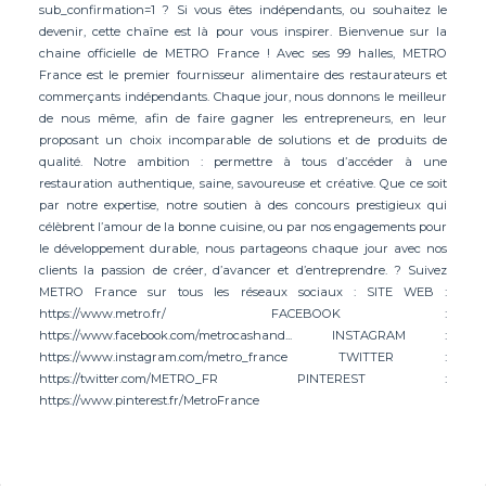
sub_confirmation=1 ? Si vous êtes indépendants, ou souhaitez le
devenir, cette chaîne est là pour vous inspirer. Bienvenue sur la
chaine officielle de METRO France ! Avec ses 99 halles, METRO
France est le premier fournisseur alimentaire des restaurateurs et
commerçants indépendants. Chaque jour, nous donnons le meilleur
de nous même, afin de faire gagner les entrepreneurs, en leur
proposant un choix incomparable de solutions et de produits de
qualité. Notre ambition : permettre à tous d’accéder à une
restauration authentique, saine, savoureuse et créative. Que ce soit
par notre expertise, notre soutien à des concours prestigieux qui
célèbrent l’amour de la bonne cuisine, ou par nos engagements pour
le développement durable, nous partageons chaque jour avec nos
clients la passion de créer, d’avancer et d’entreprendre. ? Suivez
METRO France sur tous les réseaux sociaux : SITE WEB :
https://www.metro.fr/ FACEBOOK :
https://www.facebook.com/metrocashand... INSTAGRAM :
https://www.instagram.com/metro_france TWITTER :
https://twitter.com/METRO_FR PINTEREST :
https://www.pinterest.fr/MetroFrance