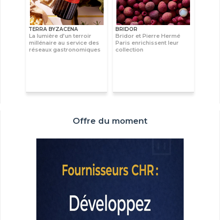
TERRA BYZACENA
BRIDOR
La lumière d’un terroir
Bridor et Pierre Hermé
millénaire au service des
Paris enrichissent leur
réseaux gastronomiques
collection
Offre du moment