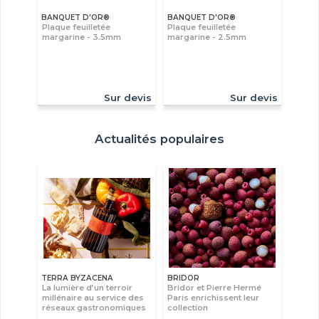
BANQUET D'OR®
BANQUET D'OR®
Plaque feuilletée
Plaque feuilletée
margarine - 3.5mm
margarine - 2.5mm
Sur devis
Sur devis
Actualités populaires
TERRA BYZACENA
BRIDOR
La lumière d’un terroir
Bridor et Pierre Hermé
millénaire au service des
Paris enrichissent leur
réseaux gastronomiques
collection