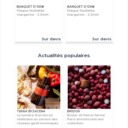
BANQUET D'OR®
BANQUET D'OR®
Plaque feuilletée
Plaque feuilletée
margarine - 3.5mm
margarine - 2.5mm
Sur devis
Sur devis
Actualités populaires
TERRA BYZACENA
BRIDOR
La lumière d’un terroir
Bridor et Pierre Hermé
millénaire au service des
Paris enrichissent leur
réseaux gastronomiques
collection