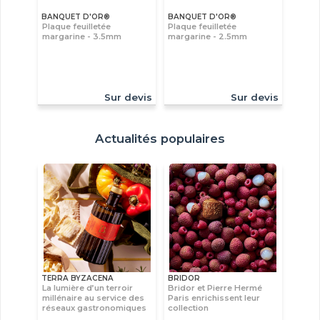
BANQUET D'OR®
BANQUET D'OR®
Plaque feuilletée
Plaque feuilletée
margarine - 3.5mm
margarine - 2.5mm
Sur devis
Sur devis
Actualités populaires
TERRA BYZACENA
BRIDOR
La lumière d’un terroir
Bridor et Pierre Hermé
millénaire au service des
Paris enrichissent leur
réseaux gastronomiques
collection