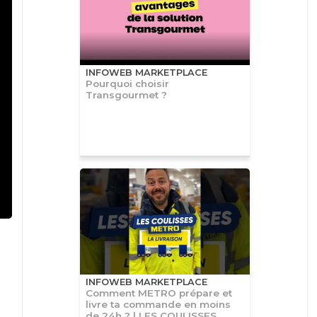
INFOWEB MARKETPLACE
Pourquoi choisir
Transgourmet ?
INFOWEB MARKETPLACE
Comment METRO prépare et
livre ta commande en moins
de 24h ? | LES COULISSES