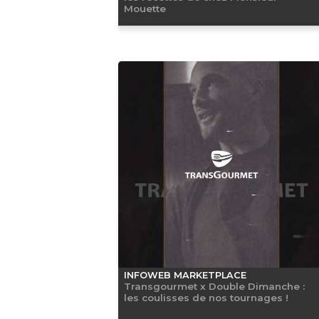
Mouette
INFOWEB MARKETPLACE
Transgourmet x Double Dimanche :
les coulisses de nos tournages !