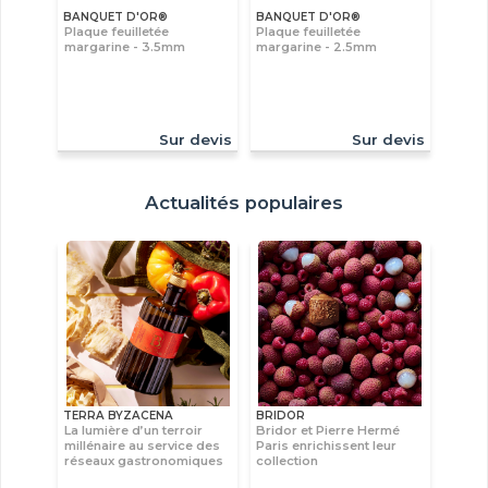
BANQUET D'OR®
BANQUET D'OR®
Plaque feuilletée
Plaque feuilletée
margarine - 3.5mm
margarine - 2.5mm
Sur devis
Sur devis
Actualités populaires
TERRA BYZACENA
BRIDOR
La lumière d’un terroir
Bridor et Pierre Hermé
millénaire au service des
Paris enrichissent leur
réseaux gastronomiques
collection