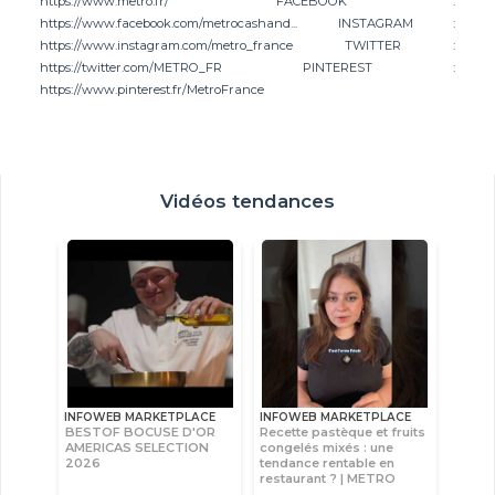
https://www.metro.fr/ FACEBOOK :
https://www.facebook.com/metrocashand... INSTAGRAM :
https://www.instagram.com/metro_france TWITTER :
https://twitter.com/METRO_FR PINTEREST :
https://www.pinterest.fr/MetroFrance
Vidéos tendances
INFOWEB MARKETPLACE
INFOWEB MARKETPLACE
BESTOF BOCUSE D'OR
Recette pastèque et fruits
AMERICAS SELECTION
congelés mixés : une
2026
tendance rentable en
restaurant ? | METRO