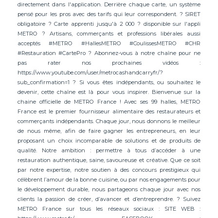
directement dans l'application. Derrière chaque carte, un système
pensé pour les pros avec des tarifs qui leur correspondent. ? SIRET
obligatoire ? Carte apprenti jusqu'à 2 000 ? disponible sur l'appli
METRO ? Artisans, commerçants et professions libérales aussi
acceptés #METRO #HallesMETRO #CoulissesMETRO #CHR
#Restauration #CartePro ? Abonnez-vous à notre chaîne pour ne
pas rater nos prochaines vidéos :
https://www.youtube.com/user/metrocashandcarryfr/?
sub_confirmation=1 ? Si vous êtes indépendants, ou souhaitez le
devenir, cette chaîne est là pour vous inspirer. Bienvenue sur la
chaine officielle de METRO France ! Avec ses 99 halles, METRO
France est le premier fournisseur alimentaire des restaurateurs et
commerçants indépendants. Chaque jour, nous donnons le meilleur
de nous même, afin de faire gagner les entrepreneurs, en leur
proposant un choix incomparable de solutions et de produits de
qualité. Notre ambition : permettre à tous d’accéder à une
restauration authentique, saine, savoureuse et créative. Que ce soit
par notre expertise, notre soutien à des concours prestigieux qui
célèbrent l’amour de la bonne cuisine, ou par nos engagements pour
le développement durable, nous partageons chaque jour avec nos
clients la passion de créer, d’avancer et d’entreprendre. ? Suivez
METRO France sur tous les réseaux sociaux : SITE WEB :