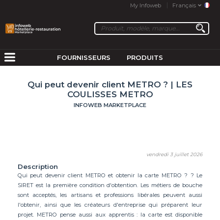
My Infoweb
Français
FOURNISSEURS
PRODUITS
Qui peut devenir client METRO ? | LES
COULISSES METRO
INFOWEB MARKETPLACE
vendredi 3 juillet 2026
Description
Qui peut devenir client METRO et obtenir la carte METRO ? ? Le
SIRET est la première condition d'obtention. Les métiers de bouche
sont acceptés, les artisans et professions libérales peuvent aussi
l'obtenir, ainsi que les créateurs d'entreprise qui préparent leur
projet. METRO pense aussi aux apprentis : la carte est disponible