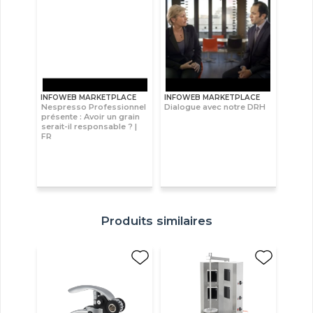
INFOWEB MARKETPLACE
INFOWEB MARKETPLACE
Nespresso Professionnel
Dialogue avec notre DRH
présente : Avoir un grain
serait-il responsable ? |
FR
Produits similaires