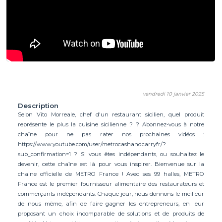
vendredi 10 janvier 2025
Description
Selon Vito Morreale, chef d'un restaurant sicilien, quel produit
représente le plus la cuisine sicilienne ? ? Abonnez-vous à notre
chaîne pour ne pas rater nos prochaines vidéos :
https://www.youtube.com/user/metrocashandcarryfr/?
sub_confirmation=1 ? Si vous êtes indépendants, ou souhaitez le
devenir, cette chaîne est là pour vous inspirer. Bienvenue sur la
chaine officielle de METRO France ! Avec ses 99 halles, METRO
France est le premier fournisseur alimentaire des restaurateurs et
commerçants indépendants. Chaque jour, nous donnons le meilleur
de nous même, afin de faire gagner les entrepreneurs, en leur
proposant un choix incomparable de solutions et de produits de