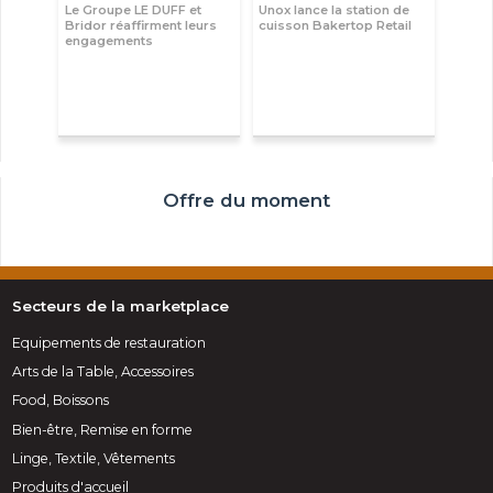
Le Groupe LE DUFF et
Unox lance la station de
Bridor réaffirment leurs
cuisson Bakertop Retail
engagements
Offre du moment
Secteurs de la marketplace
Equipements de restauration
Arts de la Table, Accessoires
Food, Boissons
Bien-être, Remise en forme
Linge, Textile, Vêtements
Produits d'accueil