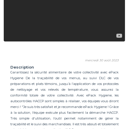
mercredi 30 août 2023
Description
Garantissez la sécurité alimentaire de votre collectivité avec ePack
Hygiene De la traçabilité de vos menus, au suivi DLC de vos
préparations et plats témoins, jusqu’à l’application de vos protocoles
de nettoyage et vos relevés de température, vous assurez la
conformité totale de votre collectivité. Avec ePack Hygiene, les
autocontrôles HACCP sont simples à réaliser, vos équipes vous diront
merci ! "Je suis très satisfait et je recommande ePack Hygiene ! Grâce
à la solution, l’équipe exécute plus facilement la démarche HACCP.
Très simple d'utilisation, l’outil permet notamment de gérer la
traçabilité et le suivi des marchandises. Il est très abouti et totalement