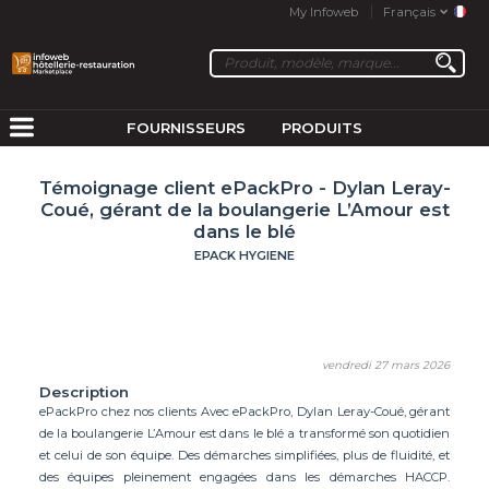
My Infoweb
Français
FOURNISSEURS
PRODUITS
Témoignage client ePackPro - Dylan Leray-
Coué, gérant de la boulangerie L’Amour est
dans le blé
EPACK HYGIENE
vendredi 27 mars 2026
Description
ePackPro chez nos clients Avec ePackPro, Dylan Leray-Coué, gérant
de la boulangerie L’Amour est dans le blé a transformé son quotidien
et celui de son équipe. Des démarches simplifiées, plus de fluidité, et
des équipes pleinement engagées dans les démarches HACCP.