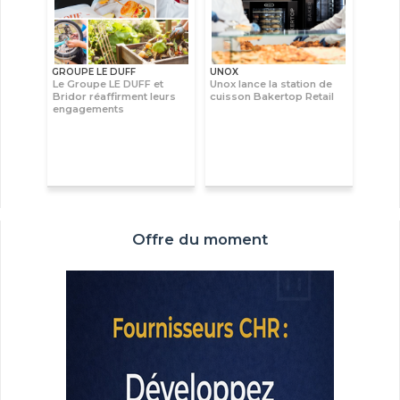
GROUPE LE DUFF
UNOX
Le Groupe LE DUFF et
Unox lance la station de
Bridor réaffirment leurs
cuisson Bakertop Retail
engagements
Offre du moment