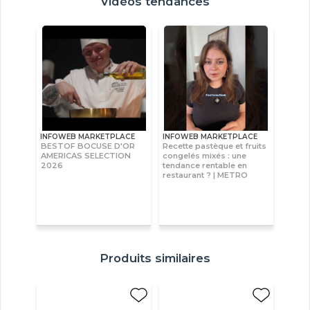
Vidéos tendances
INFOWEB MARKETPLACE
INFOWEB MARKETPLACE
BESTOF BOCUSE D'OR
Recette pastèque et fruits
AMERICAS SELECTION
congelés mixés : une
2026
tendance rentable en
restaurant ? | METRO
Produits similaires