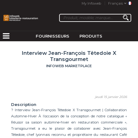
My Infoweb
Français
FOURNISSEURS
PRODUITS
Interview Jean-François Têtedoie X
Transgourmet
INFOWEB MARKETPLACE
jeudi 15 janvier 2026
Description
? Interview Jean-François Têtedoie X Transgourmet | Collaboration
Automne-Hiver À l’occasion de la conception de notre catalogue «
Réussir sa saison automne-hiver en restauration commerciale »,
Transgourmet a eu le plaisir de collaborer avec Jean-François
Têtedoie, chef lyonnais reconnu et propriétaire du restaurant Café