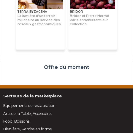
TERRA BYZACENA
BRIDOR
La lumière d’un terroir
Bridor et Pierre Hermé
millénaire au service des
Paris enrichissent leur
réseaux gastronomiques
collection
Offre du moment
Secteurs de la marketplace
Equipements de restauration
Arts de la Table, Accessoires
Food, Boissons
Bien-être, Remise en forme