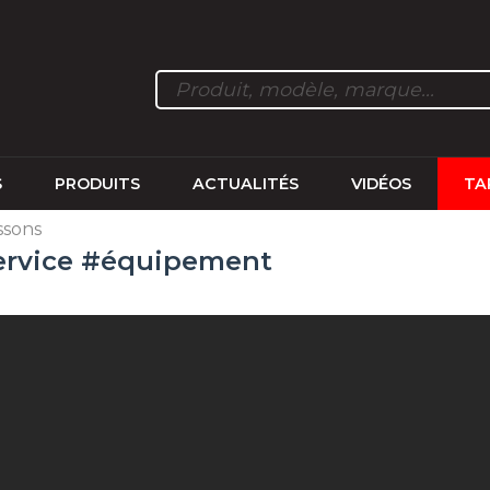
S
PRODUITS
ACTUALITÉS
VIDÉOS
TA
ssons
ervice #équipement