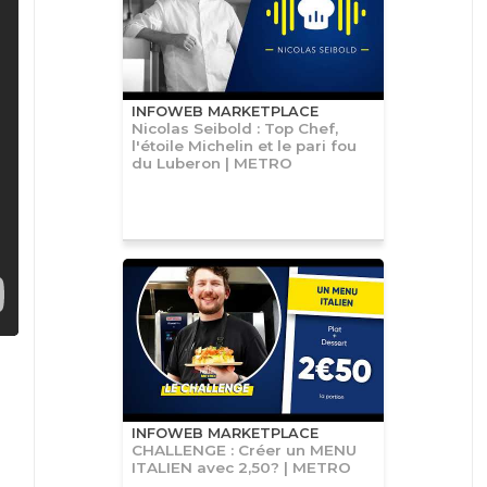
INFOWEB MARKETPLACE
Nicolas Seibold : Top Chef,
l'étoile Michelin et le pari fou
du Luberon | METRO
INFOWEB MARKETPLACE
CHALLENGE : Créer un MENU
ITALIEN avec 2,50? | METRO