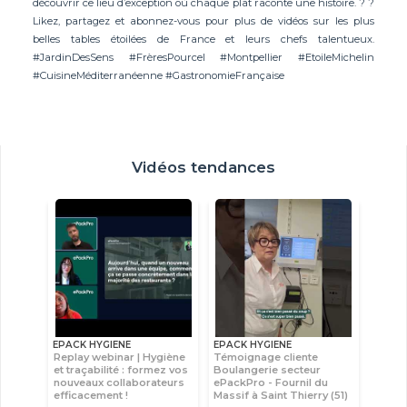
découvrir ce lieu d’exception où chaque plat raconte une histoire. ? ?
Likez, partagez et abonnez-vous pour plus de vidéos sur les plus
belles tables étoilées de France et leurs chefs talentueux.
#JardinDesSens #FrèresPourcel #Montpellier #EtoileMichelin
#CuisineMéditerranéenne #GastronomieFrançaise
Vidéos tendances
EPACK HYGIENE
EPACK HYGIENE
Replay webinar | Hygiène
Témoignage cliente
et traçabilité : formez vos
Boulangerie secteur
nouveaux collaborateurs
ePackPro - Fournil du
efficacement !
Massif à Saint Thierry (51)