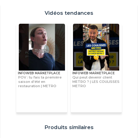
Vidéos tendances
INFOWEB MARKETPLACE
INFOWEB MARKETPLACE
POV : tu fais ta première
Qui peut devenir client
saison d'été en
METRO ? | LES COULISSES
restauration | METRO
METRO
Produits similaires