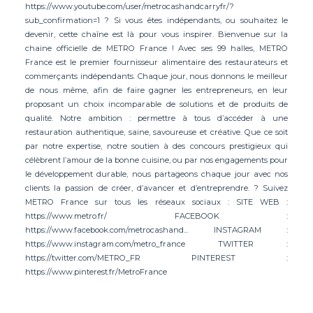
https://www.youtube.com/user/metrocashandcarryfr/?
sub_confirmation=1 ? Si vous êtes indépendants, ou souhaitez le
devenir, cette chaîne est là pour vous inspirer. Bienvenue sur la
chaine officielle de METRO France ! Avec ses 99 halles, METRO
France est le premier fournisseur alimentaire des restaurateurs et
commerçants indépendants. Chaque jour, nous donnons le meilleur
de nous même, afin de faire gagner les entrepreneurs, en leur
proposant un choix incomparable de solutions et de produits de
qualité. Notre ambition : permettre à tous d’accéder à une
restauration authentique, saine, savoureuse et créative. Que ce soit
par notre expertise, notre soutien à des concours prestigieux qui
célèbrent l’amour de la bonne cuisine, ou par nos engagements pour
le développement durable, nous partageons chaque jour avec nos
clients la passion de créer, d’avancer et d’entreprendre. ? Suivez
METRO France sur tous les réseaux sociaux : SITE WEB :
https://www.metro.fr/ FACEBOOK :
https://www.facebook.com/metrocashand... INSTAGRAM :
https://www.instagram.com/metro_france TWITTER :
https://twitter.com/METRO_FR PINTEREST :
https://www.pinterest.fr/MetroFrance