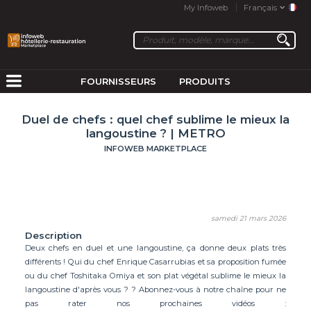
My Infoweb
Français
FOURNISSEURS
PRODUITS
Duel de chefs : quel chef sublime le mieux la
langoustine ? | METRO
INFOWEB MARKETPLACE
samedi 21 mars 2026
Description
Deux chefs en duel et une langoustine, ça donne deux plats très
différents ! Qui du chef Enrique Casarrubias et sa proposition fumée
ou du chef Toshitaka Omiya et son plat végétal sublime le mieux la
langoustine d'après vous ? ? Abonnez-vous à notre chaîne pour ne
pas rater nos prochaines vidéos :