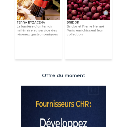
TERRA BYZACENA
BRIDOR
La lumière d’un terroir
Bridor et Pierre Hermé
millénaire au service des
Paris enrichissent leur
réseaux gastronomiques
collection
Offre du moment