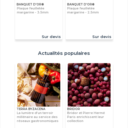
BANQUET D'OR®
BANQUET D'OR®
Plaque feuilletée
Plaque feuilletée
margarine - 3.5mm
margarine - 2.5mm
Sur devis
Sur devis
Actualités populaires
TERRA BYZACENA
BRIDOR
La lumière d’un terroir
Bridor et Pierre Hermé
millénaire au service des
Paris enrichissent leur
réseaux gastronomiques
collection