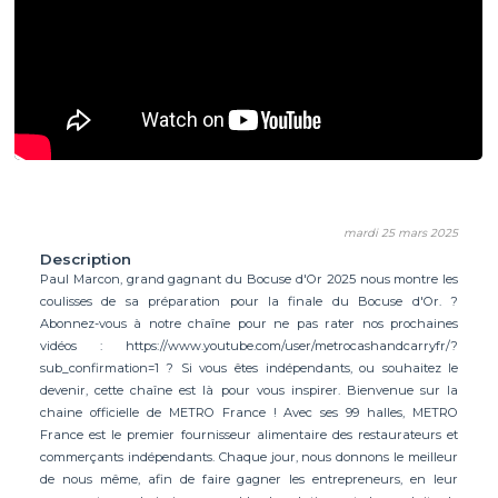
mardi 25 mars 2025
Description
Paul Marcon, grand gagnant du Bocuse d'Or 2025 nous montre les
coulisses de sa préparation pour la finale du Bocuse d'Or. ?
Abonnez-vous à notre chaîne pour ne pas rater nos prochaines
vidéos : https://www.youtube.com/user/metrocashandcarryfr/?
sub_confirmation=1 ? Si vous êtes indépendants, ou souhaitez le
devenir, cette chaîne est là pour vous inspirer. Bienvenue sur la
chaine officielle de METRO France ! Avec ses 99 halles, METRO
France est le premier fournisseur alimentaire des restaurateurs et
commerçants indépendants. Chaque jour, nous donnons le meilleur
de nous même, afin de faire gagner les entrepreneurs, en leur