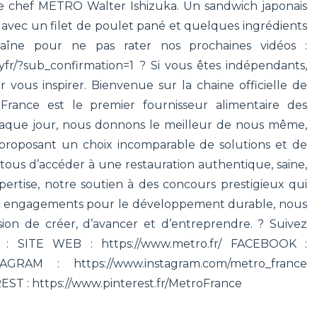
re chef METRO Walter Ishizuka. Un sandwich japonais
i avec un filet de poulet pané et quelques ingrédients
aîne pour ne pas rater nos prochaines vidéos :
fr/?sub_confirmation=1 ? Si vous êtes indépendants,
 vous inspirer. Bienvenue sur la chaine officielle de
ance est le premier fournisseur alimentaire des
aque jour, nous donnons le meilleur de nous même,
 proposant un choix incomparable de solutions et de
 tous d’accéder à une restauration authentique, saine,
pertise, notre soutien à des concours prestigieux qui
nos engagements pour le développement durable, nous
ion de créer, d’avancer et d’entreprendre. ? Suivez
 : SITE WEB : https://www.metro.fr/ FACEBOOK :
STAGRAM : https://www.instagram.com/metro_france
T : https://www.pinterest.fr/MetroFrance