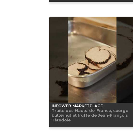
INFOWEB MARKETPLACE
Truite des Hauts-de-France, courge
butternut et truffe de Jean-François
Têtedoie