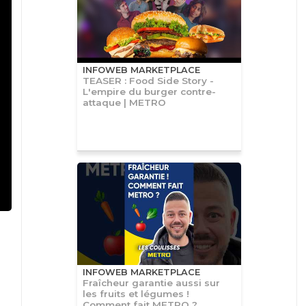
INFOWEB MARKETPLACE
TEASER : Food Side Story -
L'empire du burger contre-
attaque | METRO
INFOWEB MARKETPLACE
Fraîcheur garantie aussi sur
les fruits et légumes !
Comment fait METRO ?