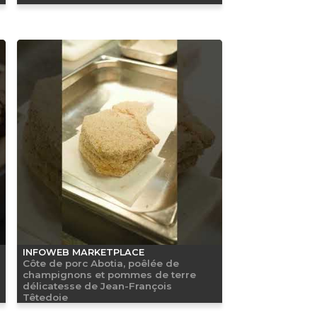
INFOWEB MARKETPLACE
Côte de porc Abotia, poêlée de
champignons et pommes de terre
délicatesse de Jean-François
Têtedoie