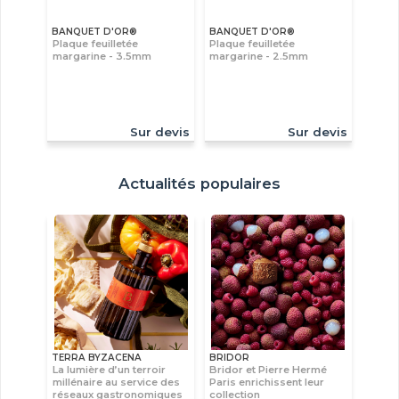
BANQUET D'OR®
BANQUET D'OR®
Plaque feuilletée
Plaque feuilletée
margarine - 3.5mm
margarine - 2.5mm
Sur devis
Sur devis
Actualités populaires
TERRA BYZACENA
BRIDOR
La lumière d’un terroir
Bridor et Pierre Hermé
millénaire au service des
Paris enrichissent leur
réseaux gastronomiques
collection