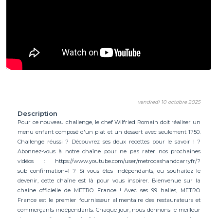
vendredi 10 octobre 2025
Description
Pour ce nouveau challenge, le chef Wilfried Romain doit réaliser un
menu enfant composé d'un plat et un dessert avec seulement 1?50.
Challenge réussi ? Découvrez ses deux recettes pour le savoir ! ?
Abonnez-vous à notre chaîne pour ne pas rater nos prochaines
vidéos : https://www.youtube.com/user/metrocashandcarryfr/?
sub_confirmation=1 ? Si vous êtes indépendants, ou souhaitez le
devenir, cette chaîne est là pour vous inspirer. Bienvenue sur la
chaine officielle de METRO France ! Avec ses 99 halles, METRO
France est le premier fournisseur alimentaire des restaurateurs et
commerçants indépendants. Chaque jour, nous donnons le meilleur