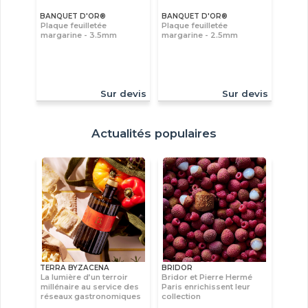
BANQUET D'OR®
BANQUET D'OR®
Plaque feuilletée
Plaque feuilletée
margarine - 3.5mm
margarine - 2.5mm
Sur devis
Sur devis
Actualités populaires
TERRA BYZACENA
BRIDOR
La lumière d’un terroir
Bridor et Pierre Hermé
millénaire au service des
Paris enrichissent leur
réseaux gastronomiques
collection