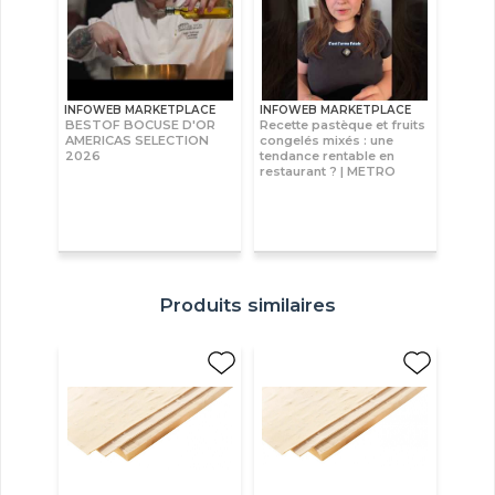
INFOWEB MARKETPLACE
INFOWEB MARKETPLACE
BESTOF BOCUSE D'OR
Recette pastèque et fruits
AMERICAS SELECTION
congelés mixés : une
2026
tendance rentable en
restaurant ? | METRO
Produits similaires