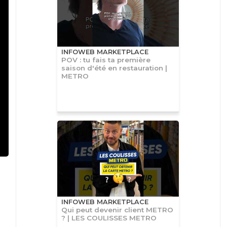
INFOWEB MARKETPLACE
POV : tu fais ta première
saison d'été en restauration |
METRO
INFOWEB MARKETPLACE
Qui peut devenir client METRO
? | LES COULISSES METRO