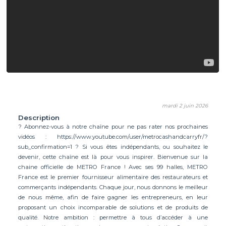
mardi 2 juin 2026
Description
? Abonnez-vous à notre chaîne pour ne pas rater nos prochaines
vidéos : https://www.youtube.com/user/metrocashandcarryfr/?
sub_confirmation=1 ? Si vous êtes indépendants, ou souhaitez le
devenir, cette chaîne est là pour vous inspirer. Bienvenue sur la
chaine officielle de METRO France ! Avec ses 99 halles, METRO
France est le premier fournisseur alimentaire des restaurateurs et
commerçants indépendants. Chaque jour, nous donnons le meilleur
de nous même, afin de faire gagner les entrepreneurs, en leur
proposant un choix incomparable de solutions et de produits de
qualité. Notre ambition : permettre à tous d’accéder à une