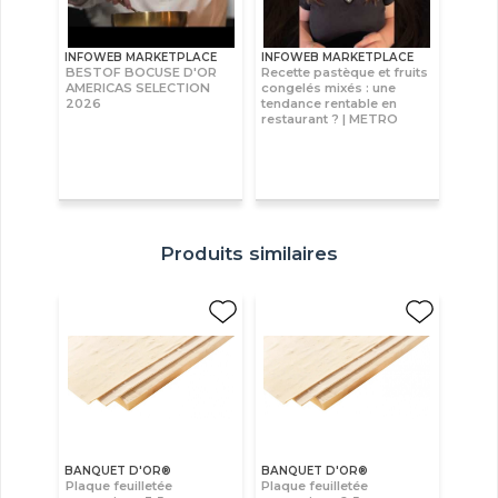
INFOWEB MARKETPLACE
INFOWEB MARKETPLACE
BESTOF BOCUSE D'OR
Recette pastèque et fruits
AMERICAS SELECTION
congelés mixés : une
2026
tendance rentable en
restaurant ? | METRO
Produits similaires
BANQUET D'OR®
BANQUET D'OR®
Plaque feuilletée
Plaque feuilletée