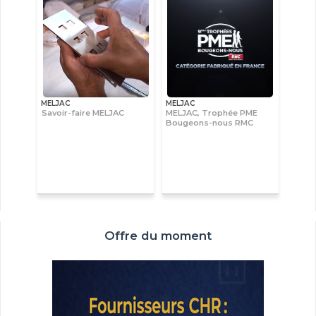
MELJAC
MELJAC
Savoir-faire MELJAC
MELJAC, Trophée PME
Bougeons-nous RMC
Offre du moment