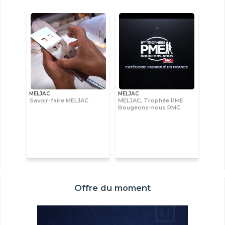
MELJAC
MELJAC
Savoir-faire MELJAC
MELJAC, Trophée PME
Bougeons-nous RMC
Offre du moment