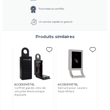
Fournisseurs certifiés
Un service rapide et gratuit
Produits similaires
ACCESS’HÔTEL
ACCESS’HÔTEL
Coffret garde-clés de
Serrure pour casiers
sécurité électronique
Style Mifare
KeySafe