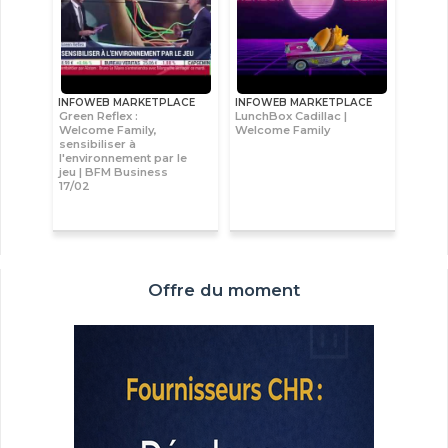
INFOWEB MARKETPLACE
INFOWEB MARKETPLACE
Green Reflex :
LunchBox Cadillac |
Welcome Family,
Welcome Family
sensibiliser à
l'environnement par le
jeu | BFM Business
17/02
Offre du moment