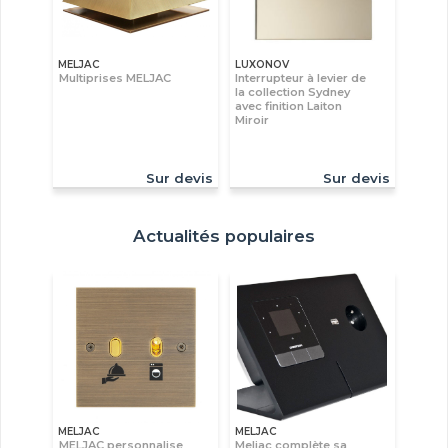
MELJAC
LUXONOV
Multiprises MELJAC
Interrupteur à levier de
la collection Sydney
avec finition Laiton
Miroir
Sur devis
Sur devis
Actualités populaires
MELJAC
MELJAC
MELJAC personnalise
Meljac complète sa