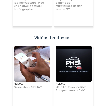
les interrupteurs avec
gamme de
une nouvelle option :
multriprises design
la sérigraphie
avec le "Z"
Vidéos tendances
MELJAC
MELJAC
Savoir-faire MELJAC
MELJAC, Trophée PME
Bougeons-nous RMC