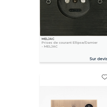
MELJAC
Prises de courant Ellipse/Damier
- MELJAC
Sur devi