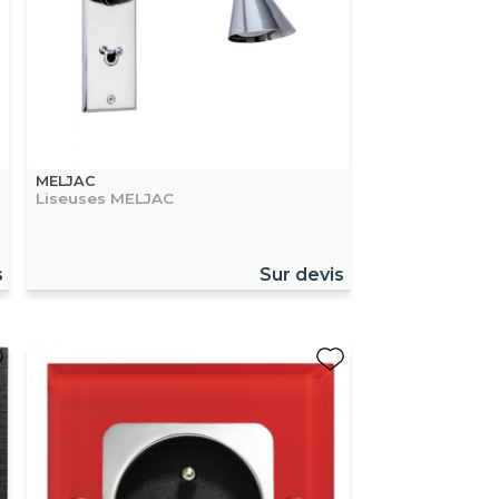
MELJAC
Liseuses MELJAC
s
Sur devis