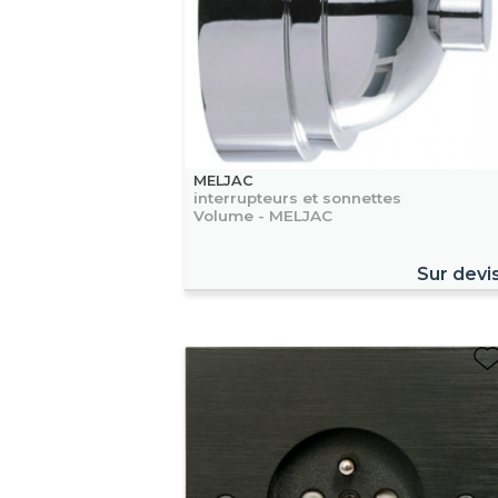
MELJAC
interrupteurs et sonnettes
Volume - MELJAC
Sur devi