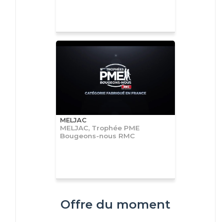
MELJAC
MELJAC, Trophée PME
Bougeons-nous RMC
Offre du moment