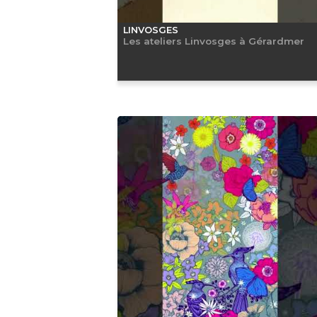
LINVOSGES
Les ateliers Linvosges à Gérardmer