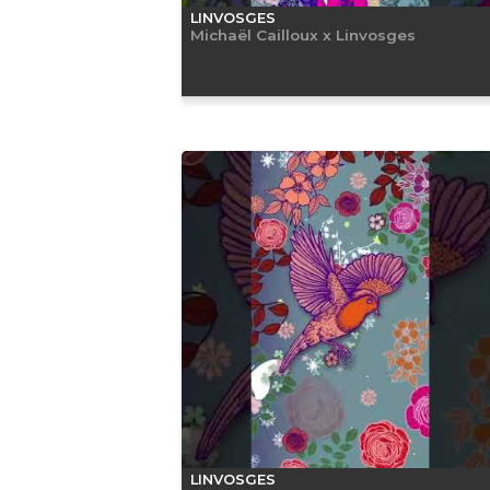
LINVOSGES
Michaël Cailloux x Linvosges
LINVOSGES