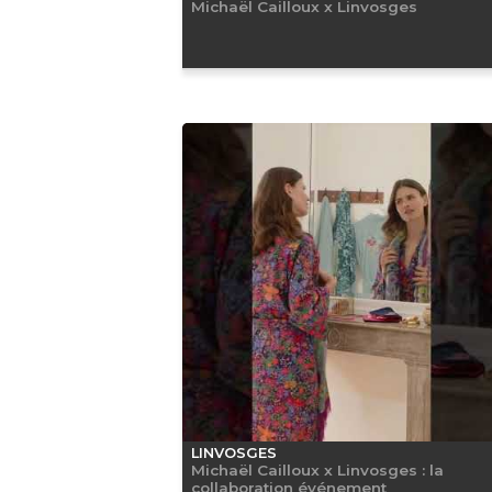
Michaël Cailloux x Linvosges
LINVOSGES
Michaël Cailloux x Linvosges : la
collaboration événement