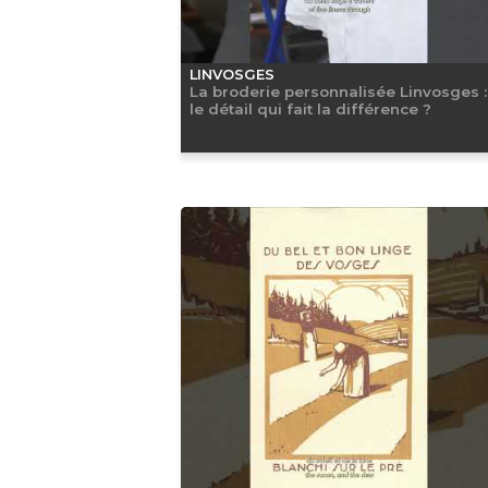
LINVOSGES
La broderie personnalisée Linvosges :
le détail qui fait la différence ?