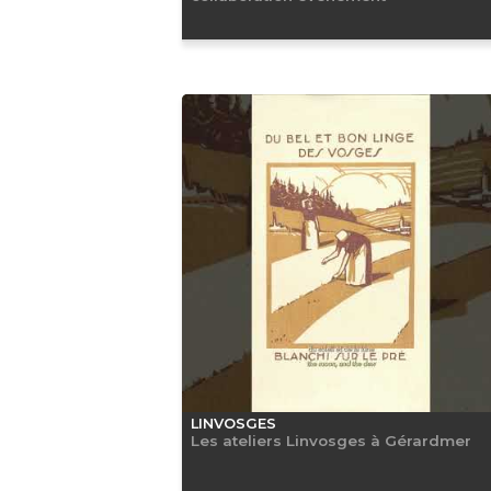
LINVOSGES
Les ateliers Linvosges à Gérardmer