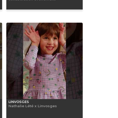
LINVOSGES
Nathalie Lété x Linvosges