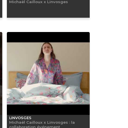
Michaël Cailloux x Linvosges
LINVOSGES
Michaël Cailloux x Linvosges : la
collaboration événement