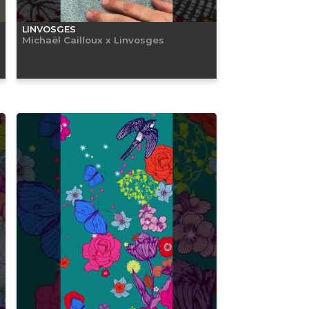
LINVOSGES
Michaël Cailloux x Linvosges