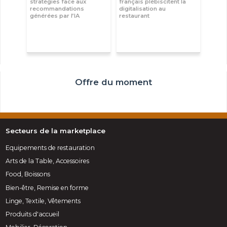
stratégies face aux
français plébiscitent la
recommandations
digitalisation au
générées par l’IA
restaurant
Offre du moment
Secteurs de la marketplace
Equipements de restauration
Arts de la Table, Accessoires
Food, Boissons
Bien-être, Remise en forme
Linge, Textile, Vêtements
Produits d'accueil