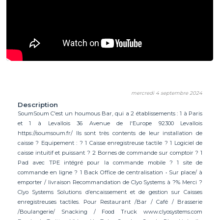
mercredi 4 septembre 2024
Description
SoumSoum C'est un houmous Bar, qui a 2 établissements : 1 à Paris
et 1 à Levallois 36 Avenue de l'Europe 92300 Levallois
https://soumsoum.fr/ Ils sont très contents de leur installation de
caisse ? Equipement : ? 1 Caisse enregistreuse tactile ? 1 Logiciel de
caisse intuitif et puissant ? 2 Bornes de commande sur comptoir ? 1
Pad avec TPE intégré pour la commande mobile ? 1 site de
commande en ligne ? 1 Back Office de centralisation • Sur place/ à
emporter / livraison Recommandation de Clyo Systems à ?% Merci ?
Clyo Systems Solutions d’encaissement et de gestion sur Caisses
enregistreuses tactiles. Pour Restaurant /Bar / Café / Brasserie
/Boulangerie/ Snacking / Food Truck www.clyosystems.com