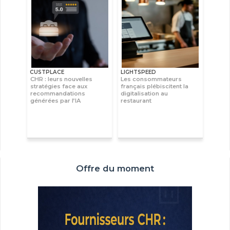
CUSTPLACE
LIGHTSPEED
CHR : leurs nouvelles
Les consommateurs
stratégies face aux
français plébiscitent la
recommandations
digitalisation au
générées par l’IA
restaurant
Offre du moment