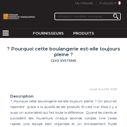
My Infoweb
Français
FOURNISSEURS
PRODUITS
? Pourquoi cette boulangerie est-elle toujours
pleine ?
CLYO SYSTEMS
jeudi 9 juillet 2026
Description
? Pourquoi cette boulangerie est-elle toujours pleine ? On pourrait
répondre : grâce à la qualité de ses produits. Et c’est vrai. Mais il y a
aussi un autre détail qui fait toute la différence… Quand les clients se
succèdent dès l’ouverture, chaque seconde compte. Une caisse
rapide, une équipe bien organisée et un encaissement fluide