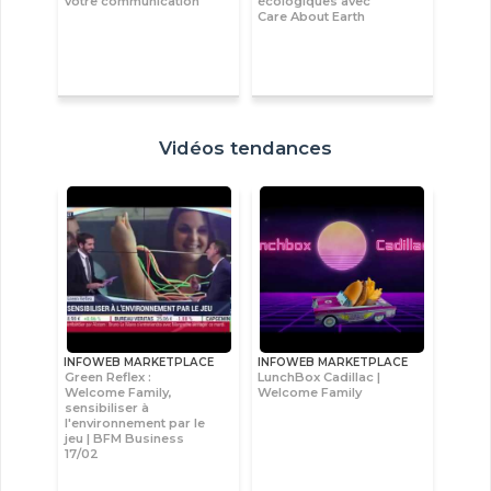
votre communication
écologiques avec
Care About Earth
Vidéos tendances
INFOWEB MARKETPLACE
INFOWEB MARKETPLACE
Green Reflex :
LunchBox Cadillac |
Welcome Family,
Welcome Family
sensibiliser à
l'environnement par le
jeu | BFM Business
17/02