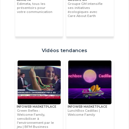
Edimeta, tous les
Groupe GM intensifie
présentoirs pour
ses initiatives
votre communication
écologiques avec
Care About Earth
Vidéos tendances
INFOWEB MARKETPLACE
INFOWEB MARKETPLACE
Green Reflex :
LunchBox Cadillac |
Welcome Family,
Welcome Family
sensibiliser à
l'environnement par le
jeu | BFM Business