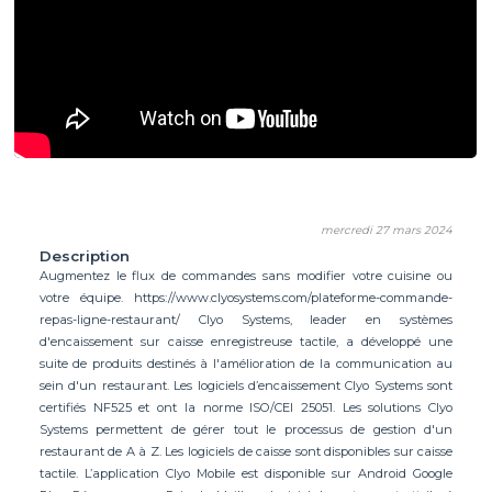
mercredi 27 mars 2024
Description
Augmentez le flux de commandes sans modifier votre cuisine ou
votre équipe. https://www.clyosystems.com/plateforme-commande-
repas-ligne-restaurant/ Clyo Systems, leader en systèmes
d'encaissement sur caisse enregistreuse tactile, a développé une
suite de produits destinés à l'amélioration de la communication au
sein d'un restaurant. Les logiciels d’encaissement Clyo Systems sont
certifiés NF525 et ont la norme ISO/CEI 25051. Les solutions Clyo
Systems permettent de gérer tout le processus de gestion d'un
restaurant de A à Z. Les logiciels de caisse sont disponibles sur caisse
tactile. L’application Clyo Mobile est disponible sur Android Google