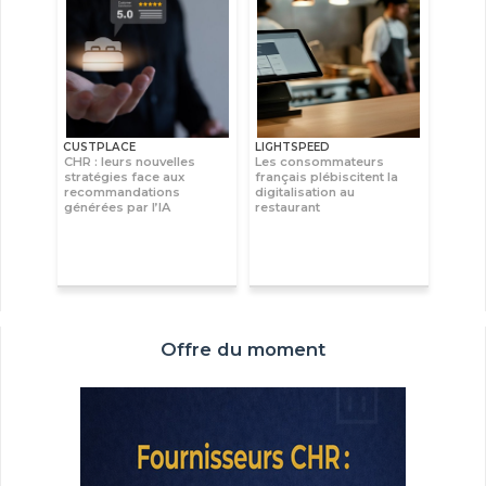
CUSTPLACE
LIGHTSPEED
CHR : leurs nouvelles
Les consommateurs
stratégies face aux
français plébiscitent la
recommandations
digitalisation au
générées par l’IA
restaurant
Offre du moment