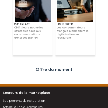
CUSTPLACE
LIGHTSPEED
CHR : leurs nouvelles
Les consommateurs
stratégies face aux
français plébiscitent la
recommandations
digitalisation au
générées par l’IA
restaurant
Offre du moment
Secteurs de la marketplace
Equipements de restauration
Arts de la Table, Accessoires