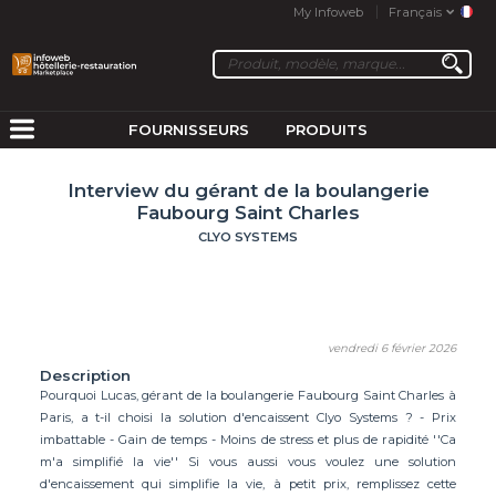
My Infoweb
Français
FOURNISSEURS
PRODUITS
Interview du gérant de la boulangerie
Faubourg Saint Charles
CLYO SYSTEMS
vendredi 6 février 2026
Description
Pourquoi Lucas, gérant de la boulangerie Faubourg Saint Charles à
Paris, a t-il choisi la solution d'encaissent Clyo Systems ? - Prix
imbattable - Gain de temps - Moins de stress et plus de rapidité ''Ca
m'a simplifié la vie'' Si vous aussi vous voulez une solution
d'encaissement qui simplifie la vie, à petit prix, remplissez cette