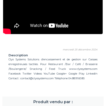
mercredi 25 décembre 2024
Description
Clyo Systems Solutions d’encaissement et de gestion sur Caisses
enregistreuses tactiles. Pour Restaurant /Bar / Café / Brasserie
/Boulangerie/ Snacking / Food Truck www.clyosystems.com
Facebook Twitter Videos YouTube Google+ Google Play LinkedIn
Contact :
contact@clyosystems.com
Téléphone 04.88.91.60.80.
Produit vendu par :