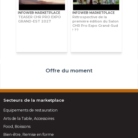
INFOWEB MARKETPLACE
INFOWEB MARKETPLACE
TEASER CHR PRO EXPO
Rétrospective de la
GRAND-EST 2027
première édition du Salon
CHR Pro Expo Grand-Sud
! ??
Offre du moment
Secteurs de la marketplace
Equipements de restauration
Arts de la Table, Accessoires
Food, Boissons
Bien-être, Remise en forme