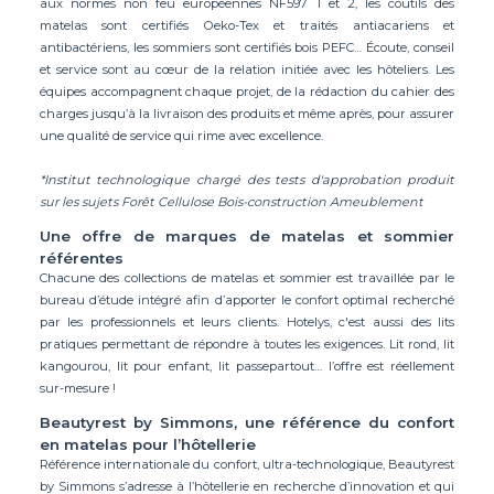
aux normes non feu européennes NF597 1 et 2, les coutils des
matelas sont certifiés Oeko-Tex et traités antiacariens et
antibactériens, les sommiers sont certifiés bois PEFC… Écoute, conseil
et service sont au cœur de la relation initiée avec les hôteliers. Les
équipes accompagnent chaque projet, de la rédaction du cahier des
charges jusqu’à la livraison des produits et même après, pour assurer
une qualité de service qui rime avec excellence.
*Institut technologique chargé des tests d'approbation produit
sur les sujets Forêt Cellulose Bois-construction Ameublement
Une offre de marques de matelas et sommier
référentes
Chacune des collections de matelas et sommier est travaillée par le
bureau d’étude intégré afin d’apporter le confort optimal recherché
par les professionnels et leurs clients. Hotelys, c'est aussi des lits
pratiques permettant de répondre à toutes les exigences. Lit rond, lit
kangourou, lit pour enfant, lit passepartout… l’offre est réellement
sur-mesure !
Beautyrest by Simmons, une référence du confort
en matelas pour l’hôtellerie
Référence internationale du confort, ultra-technologique, Beautyrest
by Simmons s’adresse à l’hôtellerie en recherche d’innovation et qui