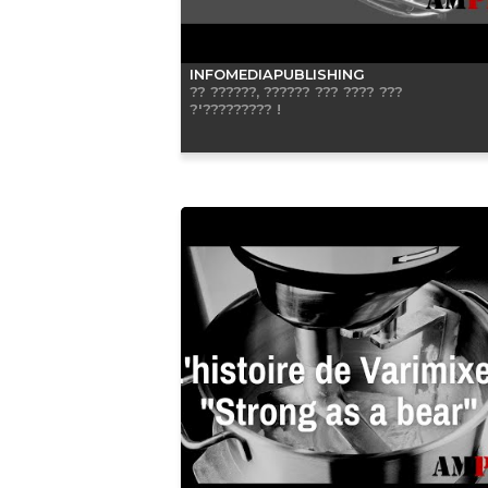
INFOMEDIAPUBLISHING
?? ??????, ?????? ??? ???? ???
?'????????? !