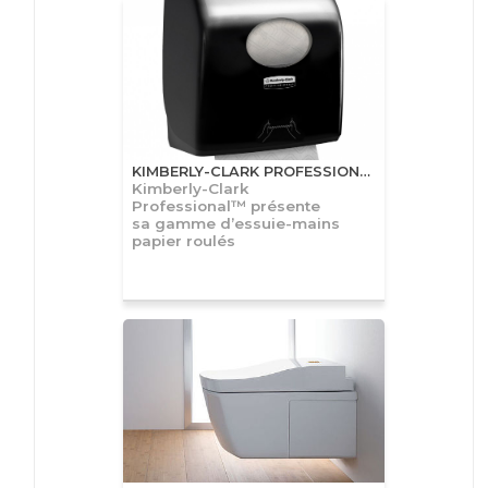
KIMBERLY-CLARK PROFESSIONAL™
Kimberly-Clark
Professional™ présente
sa gamme d’essuie-mains
papier roulés