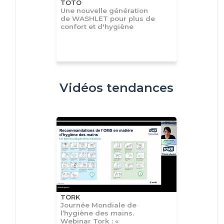
TOTO
Une nouvelle génération
de WASHLET pour plus de
confort et d'hygiène
Vidéos tendances
TORK
Journée Mondiale de
l’hygiène des mains.
Webinar Tork : «