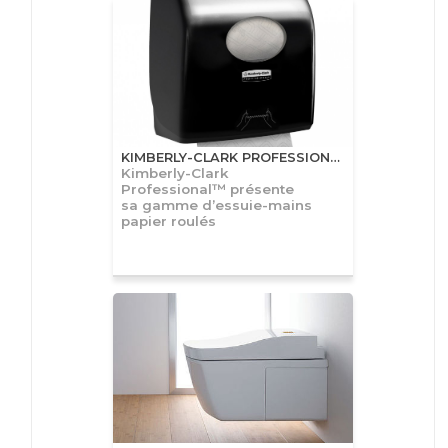
KIMBERLY-CLARK PROFESSIONAL™
Kimberly-Clark
Professional™ présente
sa gamme d’essuie-mains
papier roulés