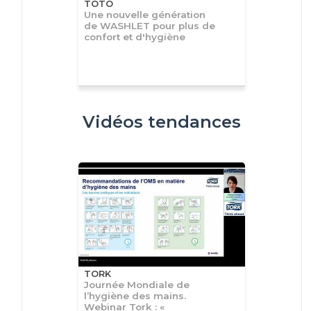
TOTO
Une nouvelle génération
de WASHLET pour plus de
confort et d'hygiène
Vidéos tendances
TORK
Journée Mondiale de
l’hygiène des mains.
Webinar Tork : «