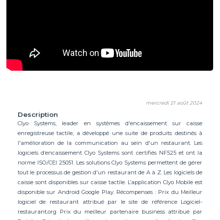
mercredi 21 août 2024
Description
Clyo Systems, leader en systèmes d'encaissement sur caisse
enregistreuse tactile, a développé une suite de produits destinés à
l'amélioration de la communication au sein d'un restaurant. Les
logiciels d’encaissement Clyo Systems sont certifiés NF525 et ont la
norme ISO/CEI 25051. Les solutions Clyo Systems permettent de gérer
tout le processus de gestion d'un restaurant de A à Z. Les logiciels de
caisse sont disponibles sur caisse tactile. L’application Clyo Mobile est
disponible sur Android Google Play. Récompenses : Prix du Meilleur
logiciel de restaurant attribué par le site de référence Logiciel-
restaurant.org Prix du meilleur partenaire business attribué par