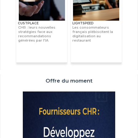
CUSTPLACE
LIGHTSPEED
CHR : leurs nouvelles
Les consommateurs
stratégies face aux
français plébiscitent la
recommandations
digitalisation au
générées par l’IA
restaurant
Offre du moment