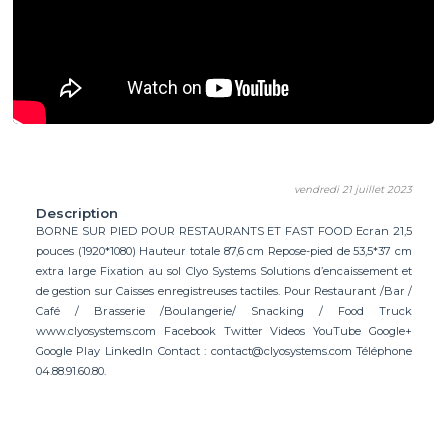
vendredi 21 juillet 2023
Description
BORNE SUR PIED POUR RESTAURANTS ET FAST FOOD Ecran 21,5
pouces (1920*1080) Hauteur totale 87,6 cm Repose-pied de 53,5*37 cm
extra large Fixation au sol Clyo Systems Solutions d’encaissement et
de gestion sur Caisses enregistreuses tactiles. Pour Restaurant /Bar /
Café / Brasserie /Boulangerie/ Snacking / Food Truck
www.clyosystems.com Facebook Twitter Videos YouTube Google+
Google Play LinkedIn Contact :
contact@clyosystems.com
Téléphone
04.88.91.60.80.