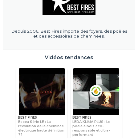
Depuis 2006, Best Fires importe des foyers, des poêles
et des accessoires de cheminées.
Vidéos tendances
BEST FIRES
BEST FIRES
Escea Série LE : La
LEDA KLIMA PLUS : Le
révolution de la cheminée
poêle à bois éco-
électrique haute définition
responsable et ultra-
??
performant