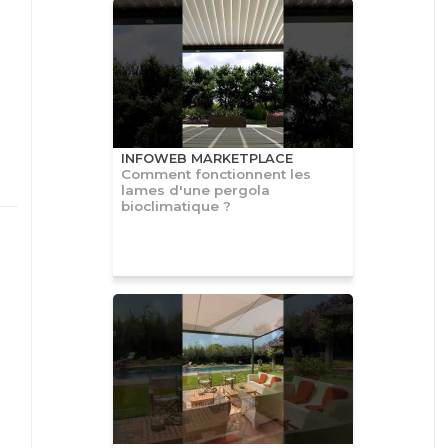
INFOWEB MARKETPLACE
Comment fonctionnent les
lames d'une pergola
bioclimatique ?