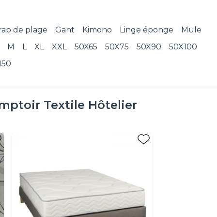
rap de plage
Gant
Kimono
Linge éponge
Mule
M
L
XL
XXL
50X65
50X75
50X90
50X100
150
mptoir Textile Hôtelier