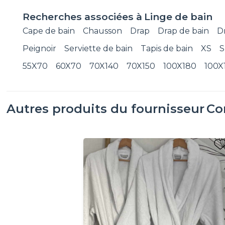
Recherches associées à
Linge de bain
Cape de bain
Chausson
Drap
Drap de bain
D
Peignoir
Serviette de bain
Tapis de bain
XS
S
55X70
60X70
70X140
70X150
100X180
100X
Autres produits du fournisseur
Co