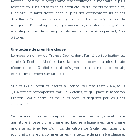
Reconnu comme le programme d’accréditation alimentaire le plus
respecté pour les artisans et les producteurs d’aliments de spécialité,
il délivre un label d’excellence auprès des consommateurs et des
détaillants. Great Taste valorise le goût avant tout, sans égard pour la
marque et l’emballage. Les juges savourent, discutent et re goûtent
ensuite pour décider quels produits méritent une récompense 1, 2 ou
3 étoiles.
Une texture de première classe
Le macaron citron de Franck Deville, dont l’unité de fabrication est
située à Roche-la-Molière dans la Loire, a obtenu la plus haute
récompense : 3 étoiles qui désignent un aliment « exquis,
extraordinairement savoureux ».
Sur les 13 672 produits inscrits au concours Great Taste 2024, seuls
1,8 % ont été récompensés par un 3 étoiles, ce qui place le macaron
Franck Deville parmi les meilleurs produits dégustés par les juges
cette année.
Ce macaron citron est composé d’une meringue française et d’une
garniture à base d’une crème au beurre allégée avec une crème
anglaise agrémentée d’un jus de citron de Sicile. Les juges ont
souligné dans leurs commentaires « la texture de première classe et