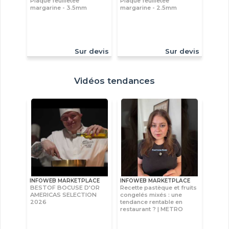
Plaque feuilletée
Plaque feuilletée
margarine - 3.5mm
margarine - 2.5mm
Sur devis
Sur devis
Vidéos tendances
INFOWEB MARKETPLACE
INFOWEB MARKETPLACE
BESTOF BOCUSE D'OR
Recette pastèque et fruits
AMERICAS SELECTION
congelés mixés : une
2026
tendance rentable en
restaurant ? | METRO