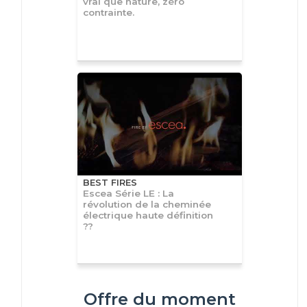
vrai que nature, zéro
contrainte.
BEST FIRES
Escea Série LE : La
révolution de la cheminée
électrique haute définition
??
Offre du moment