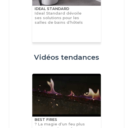
IDEAL STANDARD
Ideal Standard dévoile
ses solutions pour les
salles de bains d’hôtels
Vidéos tendances
BEST FIRES
? La magie d’un feu plus