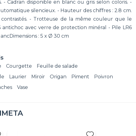
 Cadran disponible en blanc ou gris selon coloris. -
atique silencieux. - Hauteur des chiffres : 2.8 cm.
es contrastés. - Trotteuse de la même couleur que le
ABS antichoc avec verre de protection minéral - Pile LR6
, BlancDimensions : 5 x Ø 30 cm
fs
e
Courgette
Feuille de salade
le
Laurier
Miroir
Origan
Piment
Poivron
nches
Vase
IMETA