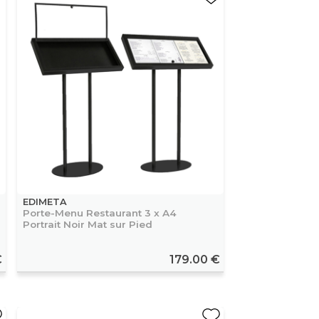
EDIMETA
Porte-Menu Restaurant 3 x A4
Portrait Noir Mat sur Pied
€
179.00 €