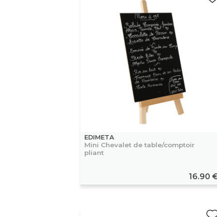
EDIMETA
Mini Chevalet de table/comptoir
pliant
16.90 